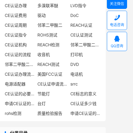
关注微信
CE认证办理
多溴联苯醚
LVD指令
CE认证费用
驱动
DoC

电话咨询
CE认证周期
邻苯二甲酸二
REACH认证
CE认证指令
ROHS测试
CE认证测试

CE认证机构
REACH检测
邻苯二甲酸二异丁酯
QQ咨询
CE认证的流程
收音机
打印机
邻苯二甲酸二丁酯
REACH测试
DVD
CE认证办理流程
美国FCC认证
电话机
电源适配器
CE认证申请流程
srrc
CE认证的必要性
节能灯
CE标志的意义
申请CE认证的必要性
台灯
CE认证多少钱
rohs检测
质量检验报告
申请CE认证的好处