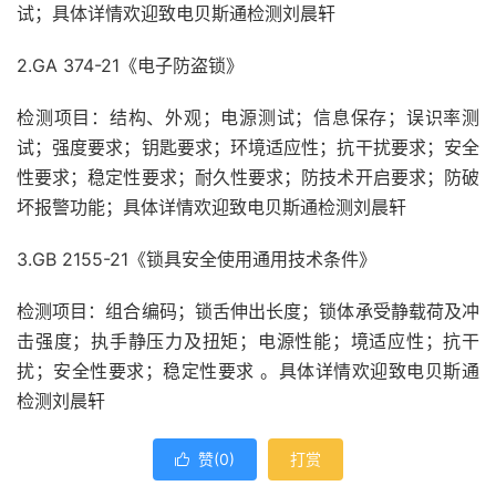
试；具体详情欢迎致电贝斯通检测刘晨轩
2.GA 374-21《电子防盗锁》
检测项目：结构、外观；电源测试；信息保存；误识率测
试；强度要求；钥匙要求；环境适应性；抗干扰要求；安全
性要求；稳定性要求；耐久性要求；防技术开启要求；防破
坏报警功能；具体详情欢迎致电贝斯通检测刘晨轩
3.GB 2155-21《锁具安全使用通用技术条件》
检测项目：组合编码；锁舌伸出长度；锁体承受静载荷及冲
击强度；执手静压力及扭矩；电源性能；境适应性；抗干
扰；安全性要求；稳定性要求 。具体详情欢迎致电贝斯通
检测刘晨轩
赞(
0
)
打赏
