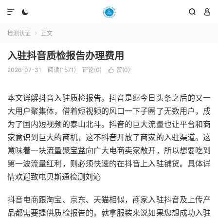




检测认证
正文

入驻抖音质检报告办理费用
2026-07-31
阅读(1571)
评论(0)
赞(
0
)

本文详解抖音入驻质检报告。抖音是继今日头条之后的又一
大用户聚集体，借着短视频的风口一下子圈了无数用户，成
为了国内短视频的泰山北斗。抖音的巨大流量也让平台和商
家意识到巨大的商机，这不抖音开放了商家的入驻渠道。这
意味着一块流量聚宝盆向广大电商卖家敞开，所以想要吃到
第一波流量红利，则必须快速的在抖音上入驻铺货。具体详
情欢迎致电贝斯通检测刘沁
抖音电商跟淘宝、京东、天猫相似，商家入驻抖音及上传产
品都需要提供质检报告的。就拿服装来说如果您想成功入驻