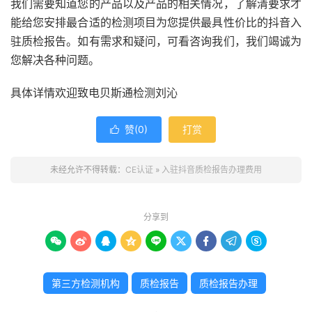
我们需要知道您的产品以及产品的相关情况，了解清要求才
能给您安排最合适的检测项目为您提供最具性价比的抖音入
驻质检报告。如有需求和疑问，可看咨询我们，我们竭诚为
您解决各种问题。
具体详情欢迎致电贝斯通检测刘沁
赞(
0
)
打赏

未经允许不得转载：
CE认证
»
入驻抖音质检报告办理费用
分享到









第三方检测机构
质检报告
质检报告办理