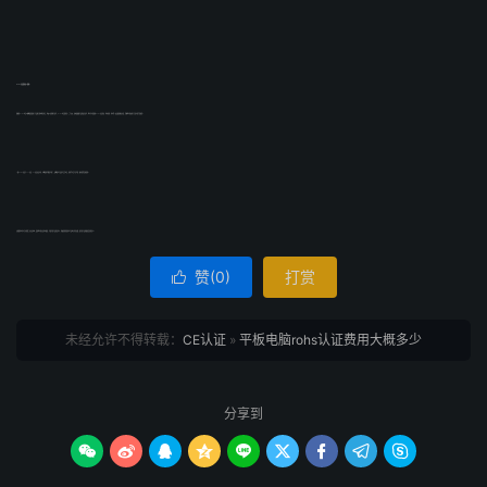
ROHS认证费用多少钱呢？
准确的RoHS测试价格需要您提供下产品图片和材料清单表，按照以往的客户情况， RoHS测试费用在一二千左右，具体要根据产品的复杂情况，我们可为您提供ROHS认证评估、技术咨询、检测等一站式服务解决方案，凭借我们的经验与专长为您节省资金。
一般ROHS认证与CCC认证、UL认证形式不同，不需要每年都进行验厂，仅需要对产品进行安全测试，因此也不会产生年费、维护费等后续费用。
贝斯通检测作为专业的第三方认证机构，选择我们的认证检测服务，可提升您产品的竞争力，帮助您的消费者对产品购买作出决策，提升您产品和服务质量的信心。
赞(
0
)
打赏

未经允许不得转载：
CE认证
»
平板电脑rohs认证费用大概多少
分享到








