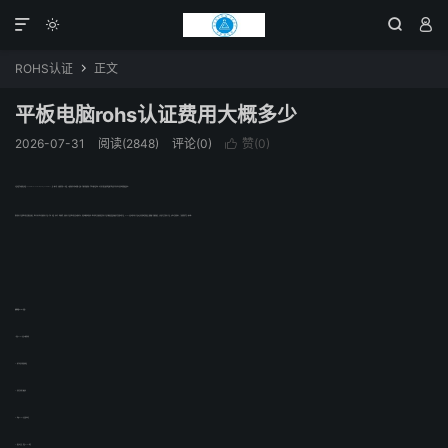




ROHS认证
正文

平板电脑rohs认证费用大概多少
2026-07-31
阅读(2848)
评论(0)
赞(
0
)

平板电脑也叫便携式电脑（Tablet Personal Computer，Tablet PC），是一种小型、方便携带的个人电脑，以触摸屏作为基本的输入设备。它拥有的触摸屏（也称为数位板技术）允许用户通过触控笔或数字笔来进行作业而不是传统的键盘或鼠标。
所有的电子产品和我们的生活都息息相关，我们无时无刻不在使用电子产品。手机、电脑、电动车、按摩椅等，各类电子产品在我们的生活中随处可见，但是你能想象的到吗？我们此刻正在使用的某些电子产品可能就是铅或者铝成分含量超标的产品，ROHS认证标准对电子产品中项有害的物质的浓度上限都做了详细的规定，只有成分安全的电子产品，大家才会用的放心，厂商的销售也会一帆风顺。
如何申请ROHS认证？
1、评估ROHS认证价格和时间
2、填写申请书和提供样品
3、回传合同和汇款底单
4、按照ROHS认证要求测试
5、通过测试后，签发ROHS报告