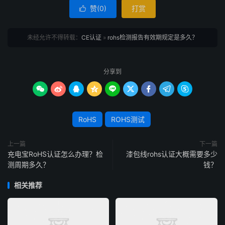
赞(
0
)
打赏

未经允许不得转载：
CE认证
»
rohs检测报告有效期规定是多久？
分享到









RoHS
ROHS测试
上一篇
下一篇
充电宝RoHS认证怎么办理？检
漆包线rohs认证大概需要多少
测周期多久？
钱？
相关推荐