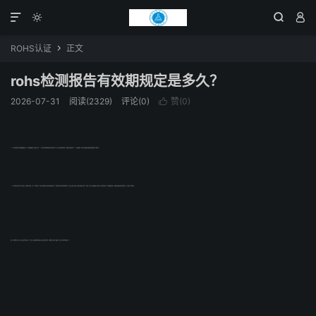




ROHS认证
正文

rohs检测报告有效期规定是多久？
2026-07-31
阅读(2329)
评论(0)
赞(
0
)

RoHS检测法规是没有报告有效期限的规定的，不过一般常规都是默认一年期有效，因为RoHS检测针对的是原材料的有毒有害物质化学测试，存在在产品原材料批次问题，也就是说检测批次是符合RoHS测试限值要求，如果不同批次或供应商更换是不能保证材料的一致符合性。
RoHS检测报告本身只是基于对产品的分析，只要你的产品材质、生产工艺与流程等不变，测试报告可长期有效。但是有些国际性知名企业，它在采购你的产品时会要求你的报告必须一年有效，或者是半年有效，或者是有些韩国公司要求三个月有效，有些公司甚至要求做检测只是针对每一批货的检测有效，它们这样做的目的是为了持续地去监督供应商的产品的稳定，这个完全取决于买家的要求。
但是一旦发现你的产品有了变更，比如说生产流程变更，生产工艺变更，或者说你的供应商的变更，就要求你去重新检测，这些都是企业保护自己的做法。目前一般企业均要求有效期为一年。