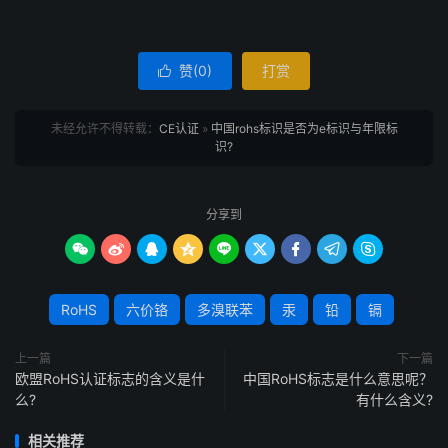
赞(
0
)
打赏

未经允许不得转载：
CE认证
»
中国rohs标识是否为e标识与年限标
识?
分享到









RoHS
六价铬
多溴联苯
汞
铅
镉
上一篇
下一篇
欧盟RoHS认证标志的含义是什
中国RoHS标志是什么意思呢？
么?
有什么含义?
相关推荐