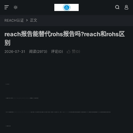




REACH认证
正文

reach报告能替代rohs报告吗?reach和rohs区
别
2026-07-31
阅读(2973)
评论(0)
赞(
0
)

一、REACH和ROHS简介
REACH是欧盟规章《化学品注册、评估、许可和限制》(REGULATION concerning the Registration, Evaluation, Authorization and Restriction of Chemicals)的简称,是欧盟建立的，并于27年月1日起实施的化学品监管体系。
RoHS指令是《电气、电子设备中限制使用某些有害物质指令》(the Restriction of the use of certain hazardous substances in electrical and electronic equipment)的英文缩写。基本内容是：从2年7月1日起，在新投放市场的电子电气设备产品中，限制使用铅、汞、镉、六价铬、多溴联苯(PBB)和多溴二苯醚(PBDE)等六种有害物质。215年月4日，欧盟官方公报(OJ)发布RoHS2.修订指令(EU)215/83，正式将DEHP、BBP、DBP、DIBP列入附录II ，至此附录II共有十项强制管控物质。此修订指令发布后，欧盟各成员国需在21年12月31日前将此指令转为各国的法规并执行。且219年7月22日起所有输欧电子电器产品(除医疗和监控设备)均需满足该限制要求;221年7月22日起，医疗设备(包括体外医疗设备)和监控设备(包括工业监控设备)也将纳入该管控范围。
二、reach报告可以替代rohs报告吗?