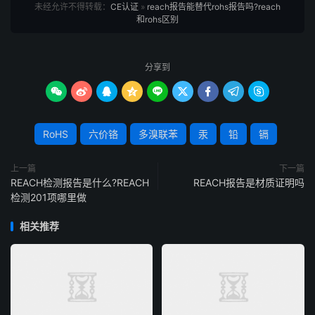
未经允许不得转载：
CE认证
»
reach报告能替代rohs报告吗?reach
和rohs区别
分享到









RoHS
六价铬
多溴联苯
汞
铅
镉
上一篇
下一篇
REACH检测报告是什么?REACH
REACH报告是材质证明吗
检测201项哪里做
相关推荐