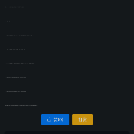
不能代替，ROHS和REACH是欧盟的2个不同的环保法规，但其检测项目和内容以及检测方法并不一样!管控对象不同，涉及范围也不同。
三、reach报告和rohs报告的区别
1、ROHS法规主要针对电子电器产品(然后产品都可以进行检测，根据客户需求)，金属、陶瓷材质检测4项有害物质，非金属检测项有害物质!是欧盟的强制性法规，也就是产品在欧盟市场销售，必须通过ROHS检测!
2、REACH法规几乎覆盖所有产品(食品和药品除外)，一般高端客户除了要求供应商的产品满足ROHS法规要求，还会要求其满足REACH法规!
3、RoHS和REACH是两个独立的指令法规，在对RoHS指令的定期审查中，欧盟环境委员会会对其与REACH法规的一致性进行分析，以确保RoHS指令与REACH之间的一致性。这也是两者的联系部分。
4、RoHS只是限制有毒有害物质在电子电气产品中使用的指令，一般客户有要求需要到检测机构做一个RoHS检测，拿到检测报告即可，价格也很便宜。
5、REACH是欧盟出台的一部系统的化学品管理法规，根据产品的类型可能会涉及到REACH预注册或REACH法规正式注册和有毒有害物质的授权等。
如果您有产品需要做REACH和ROHS检测认证或想了解更多资讯可以咨询我们哦!贝斯通检测(BESTON)是专业、权威的第三方检验机构，已有超过十年的检测认证经验，已服务万家企业。我们将竭诚为您提供最专业的服务!咨询热线：我们
赞(
0
)
打赏
