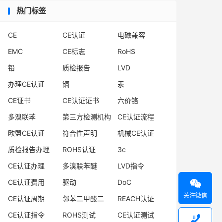
热门标签
CE
CE认证
电磁兼容
EMC
CE标志
RoHS
铅
质检报告
LVD
办理CE认证
镉
汞
CE证书
CE认证证书
六价铬
多溴联苯
第三方检测机构
CE认证流程
欧盟CE认证
符合性声明
机械CE认证
质检报告办理
ROHS认证
3c
CE认证办理
多溴联苯醚
LVD指令

CE认证费用
驱动
DoC
关注微信
CE认证周期
邻苯二甲酸二
REACH认证
CE认证指令
ROHS测试
CE认证测试
