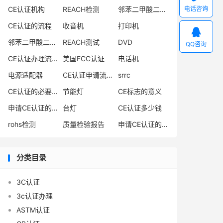
电话咨询
CE认证机构
REACH检测
邻苯二甲酸二异丁酯
CE认证的流程
收音机
打印机

邻苯二甲酸二丁酯
REACH测试
DVD
QQ咨询
CE认证办理流程
美国FCC认证
电话机
电源适配器
CE认证申请流程
srrc
CE认证的必要性
节能灯
CE标志的意义
申请CE认证的必要性
台灯
CE认证多少钱
rohs检测
质量检验报告
申请CE认证的好处
分类目录
3C认证
3c认证办理
ASTM认证