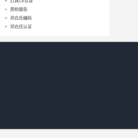
灯具CE认证
质检报告
邓白氏编码
邓白氏认证