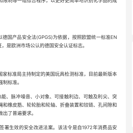
和限制等一组综合程序，以更好更简单地识别化学品的成
国产品安全法(GPGS)为依据，按照欧盟统一标准EN
证，是欧洲市场公认的德国安全认证标志。
务部国家标准局主持制定的美国玩具检测标准，目前最新版本
为强制标准。
能、脉冲噪音、小对象、可接触利边、可触及利尖、突
绳和橡皮筋、轮轮胎和轮轴、折叠装置和铰链、孔间隙和
做出了普遍要求。
什签署生效的安全改进法案。该法令是自1972年消费品安