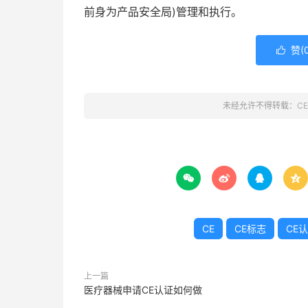
前身为产品安全局)管理和执行。
赞(

未经允许不得转载：
C




CE
CE标志
CE
上一篇
医疗器械申请CE认证如何做