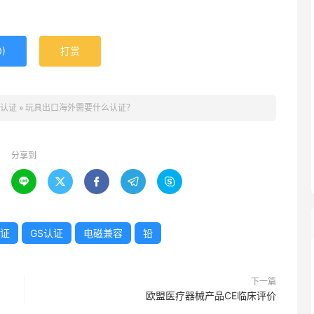
0
)
打赏
E认证
»
玩具出口海外需要什么认证？
分享到





认证
GS认证
电磁兼容
铅
下一篇
欧盟医疗器械产品CE临床评价