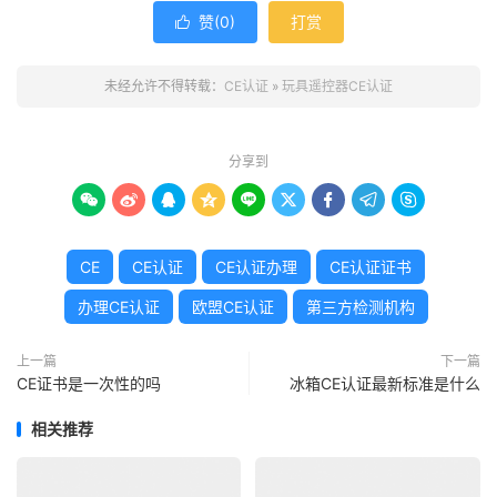
赞(
0
)
打赏

未经允许不得转载：
CE认证
»
玩具遥控器CE认证
分享到









CE
CE认证
CE认证办理
CE认证证书
办理CE认证
欧盟CE认证
第三方检测机构
上一篇
下一篇
CE证书是一次性的吗
冰箱CE认证最新标准是什么
相关推荐