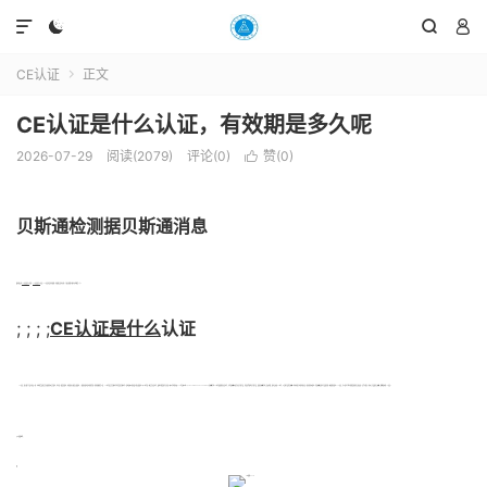




CE认证
正文

CE认证是什么认证，有效期是多久呢
2026-07-29
阅读(2079)
评论(0)
赞(
0
)

贝斯通检测据贝斯通消息
; ; ; ;很多朋友问
CE认证是什么
意思?
CE认证是什么
认证？CE认证有没有有效期？有效期又是多久呢？下面贝斯通小编为大家解答一下。
; ; ; ;
CE认证是什么
认证
CE认证，即只限于产品不危及人类、动物和货品的安全方面的基本安全要求，而不是一般质量要求，协调指令只规定主要要求，一般指令要求是标准的任务。因此准确的含义是：CE标志是安全合格标志而非质量合格标志。是构成欧洲指令核心的"主要要求"。 [1] “CE”标志是一种安全认证标志，被视为制造商打开并进入欧洲市场的护照。CE代表欧洲统一(CONFORMITE EUROPEENNE)。在欧盟市场“CE”标志属强制性认证标志，不论是欧盟内部企业生产的产品，还是其他国家生产的产品，要想在欧盟市场上自由流通，就必须加贴“CE”标志，以表明产品符合欧盟《技术协调与标准化新方法》指令的基本要求。这是欧盟法律对产品提出的一种强制性要求。
CE认证，可以说对于我们的制造商和出口商来说一点也不陌生。基本上产品要出口欧盟，都需要办理CE认证。
CE认证标志：