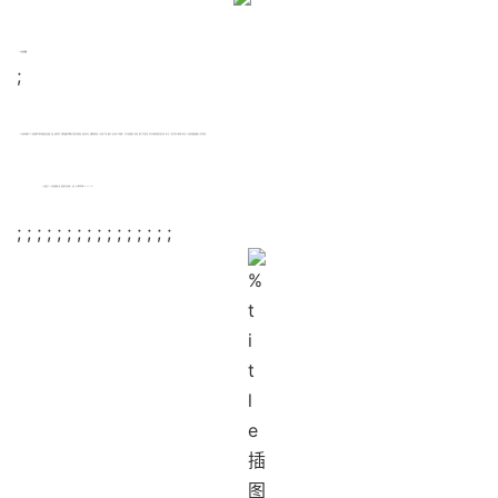
CE认证有效期
;
CE认证本有效期为5年，但如果所执行的标准或指令发生改版、升级、更新等情况，可能会根据情况需要对产品进行重新评估、增加差异测试，是需要重新申请CE证书的。也有一种情况，证书达到5年有效期了，企业产品的制造商、供应商、制作工艺等没有变，而且企业的客户那边也是认可的，那么该CE证书也是可以使用的。所以说CE认证的有效期是根据以上情况而定的;
以上就是关于CE认证有效期的介绍，如果您有产品办理CE认证，可以联系我们哦！
17688901138
; ; ; ; ; ; ; ; ; ; ; ; ; ; ; ;