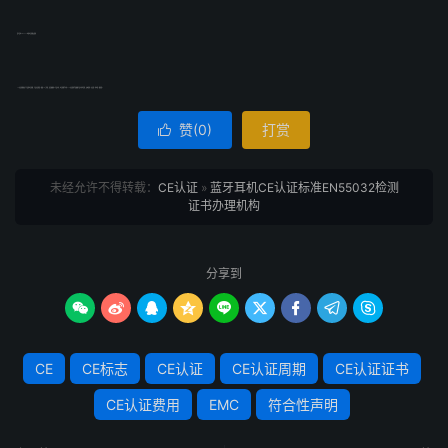
蓝牙耳机EN5532标准测试周期及费用
CE认证周期取决于产品的测试周期，产品认证的话一般要3-个工作周，然后根据每个产品不同，测试周期也不同。CE认证费用也是根据产品不同而定的，总体费用=认证费+检测费+服务费。
赞(
0
)
打赏

未经允许不得转载：
CE认证
»
蓝牙耳机CE认证标准EN55032检测
证书办理机构
分享到









CE
CE标志
CE认证
CE认证周期
CE认证证书
CE认证费用
EMC
符合性声明