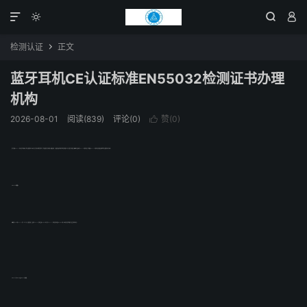




检测认证
正文

蓝牙耳机CE认证标准EN55032检测证书办理
机构
2026-08-01
阅读(839)
评论(0)
赞(
0
)

蓝牙耳机做EN5532检测证书可找谁办理？我司贝斯通检测可以办理。蓝牙耳机大家都非常熟悉，近年来随着蓝牙耳机使用人数越来越多，已经逐渐开始出现取代有线耳机的迹象。但一般蓝牙耳机要出口欧盟则必须要办理EN5532标准检测证书，需要做EN5532标准检测证书欢迎来电联系我司贝斯通检测进行办理。
EN5532标准简介
欧盟新的EMC标准EN5532将于217年3月5日强制实施，正式取代EN 5513（音视频设备(AV)EMC标准）和EN5522（传统信息技术设备(ITE)EMC标准）,本标准不适用于需要在产品安装现场的测试。
EN5532与EN5513及EN5522的区别：