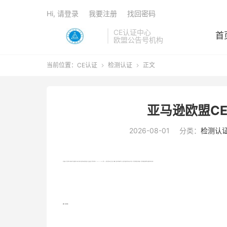
Hi, 请登录
我要注册
找回密码
CE认证中心
首
欧盟公告号机构
当前位置：
CE认证
检测认证
正文


亚马逊欧盟C
2026-08-01
分类：
检测认
电器设备做CE符合性声明可以找谁办理？我司贝斯通检测可以办理。现如今亚马逊卖家在欧洲销售特定商品时，会被要去提交一份符合标准声明(Declarationof Conformity，简称DOC)，证明产品符合欧洲产品安全法令。在欧盟，产品的不同声明内容也不同，亚马逊在这方面要求非常严格。由此可以看出CE符合性声明的重要性。需要做CE符合性声明欢迎来电联系我司贝斯通检测机构进行办理。
欧盟CE符合性声明简介