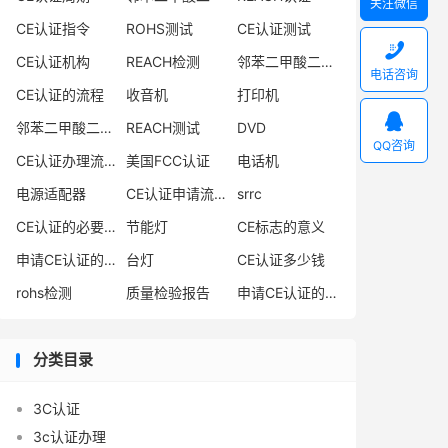
关注微信
CE认证指令
ROHS测试
CE认证测试

CE认证机构
REACH检测
邻苯二甲酸二异丁酯
电话咨询
CE认证的流程
收音机
打印机

邻苯二甲酸二丁酯
REACH测试
DVD
QQ咨询
CE认证办理流程
美国FCC认证
电话机
电源适配器
CE认证申请流程
srrc
CE认证的必要性
节能灯
CE标志的意义
申请CE认证的必要性
台灯
CE认证多少钱
rohs检测
质量检验报告
申请CE认证的好处
分类目录
3C认证
3c认证办理