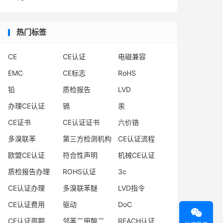
热门标签
CE
CE认证
电磁兼容
EMC
CE标志
RoHS
铅
质检报告
LVD
办理CE认证
镉
汞
CE证书
CE认证证书
六价铬
多溴联苯
第三方检测机构
CE认证流程
欧盟CE认证
符合性声明
机械CE认证
质检报告办理
ROHS认证
3c
CE认证办理
多溴联苯醚
LVD指令
CE认证费用
驱动
DoC

CE认证周期
邻苯二甲酸二
REACH认证