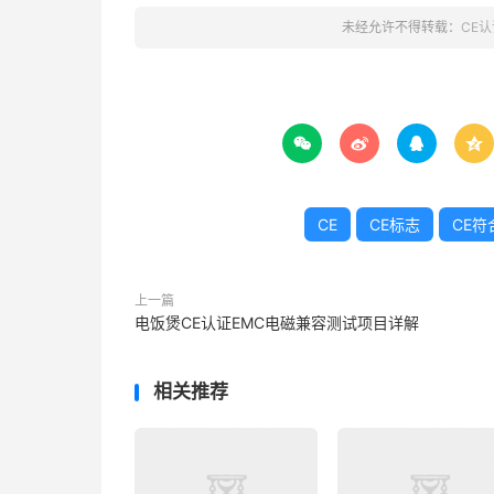
未经允许不得转载：
CE认




CE
CE标志
CE符
上一篇
电饭煲CE认证EMC电磁兼容测试项目详解
相关推荐