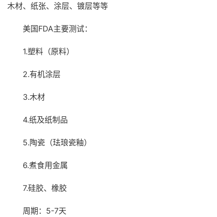
木材、纸张、涂层、镀层等等
美国FDA主要测试：
1.塑料（原料）
2.有机涂层
3.木材
4.纸及纸制品
5.陶瓷（珐琅瓷釉）
6.煮食用金属
7.硅胶、橡胶
周期：5-7天