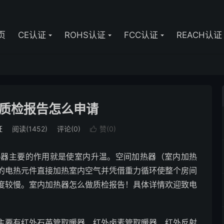
页
CE认证
ROHS认证
FCC认证
REACH认证
质检报告怎么申请
证
阅读(1452)
评论(0)
赞(
0
)

热器主要的作用就是使室内升温。空间加热器（室内加热
的电热元件直接加热室内空气并凭借重力循环使整个房间
度较慢。室内加热器怎么做质检报告！具体详情欢迎致电
主要有红外石英管取暖器、红外卤素管取暖器、红外反射