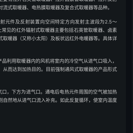
对流式取暖器、电热膜取暖器及复合式取暖器等品种。
射元件及反射装置向空间特定方向发射主波段为2.5～
场上常见的红外辐射式取暖器主要包括石英管取暖器、卤素
式取暖器（又称小太阳）及板状远红外电暖器等。具体详
产品利用取暖器内的风机将室内的冷空气从进气口吸入，
，从而达到加热目的。目前强制通风式取暖器的产品形式
气口，下方为进气口。通电后电热元件周围的空气被加热
则自然地从进气口流入补充。如此反复循环，使室内温度