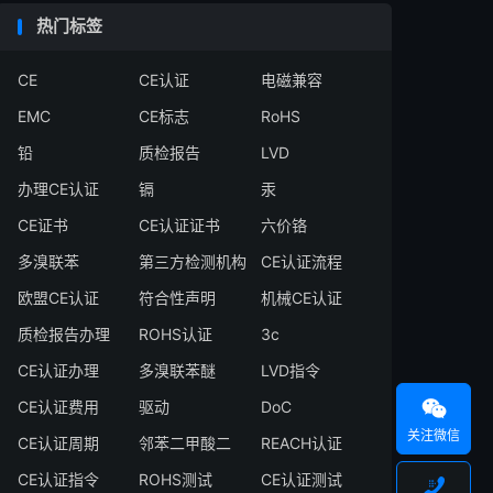
热门标签
CE
CE认证
电磁兼容
EMC
CE标志
RoHS
铅
质检报告
LVD
办理CE认证
镉
汞
CE证书
CE认证证书
六价铬
多溴联苯
第三方检测机构
CE认证流程
欧盟CE认证
符合性声明
机械CE认证
质检报告办理
ROHS认证
3c
CE认证办理
多溴联苯醚
LVD指令

CE认证费用
驱动
DoC
关注微信
CE认证周期
邻苯二甲酸二
REACH认证
CE认证指令
ROHS测试
CE认证测试
