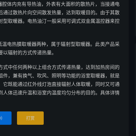
器腔体内充有导热油，外表有大面积的散热片，当接通电
后通过散热片向空间散发热量，达到取暖目的。由于其散
射型取暖器。电热油汀一般采用可调式双金属温控器来控
低温电热膜取暖器两种，属于辐射型取暖器。此类产品采
要以辐射的方式传递热量。
方式中任何两种以上组合方式传递热量，达到加热房间的
热组件，兼有换气、吹风、照明等功能的浴室取暖器，就是
。它既能通过红外线灯泡直接辐射人体取暖，同时又可通
达到人体迅速升温和浴室内温度均匀分布的目的。具体详情
0
)
打赏