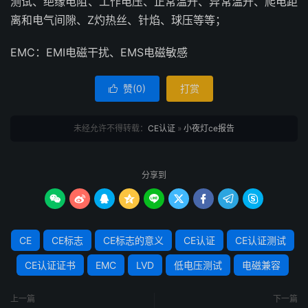
测试、绝缘电阻、工作电压、正常温升、异常温升、爬电距
离和电气间隙、Z灼热丝、针焰、球压等等；
EMC：EMI电磁干扰、EMS电磁敏感
赞(
0
)
打赏

未经允许不得转载：
CE认证
»
小夜灯ce报告
分享到









CE
CE标志
CE标志的意义
CE认证
CE认证测试
CE认证证书
EMC
LVD
低电压测试
电磁兼容
上一篇
下一篇