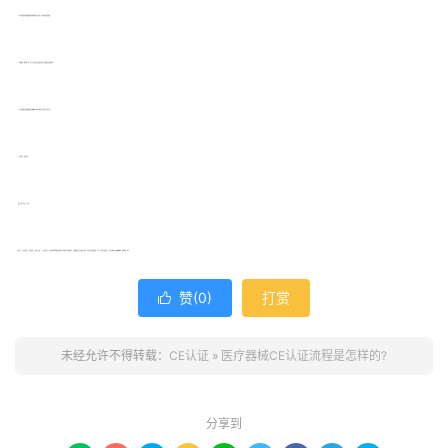
2、报价(贝斯通检测根据所提供的资料确定测试标准，测试时间及相应费用)
3、付款(申请人确认报价后，签订立案申请表及服务协议并支付款项给贝斯通检测)
4、测试(贝斯通实验室根据相关的欧盟检测标准对所申请产品进行全套测试)
5、测试通过，报告完成
、项目完成，颁发CE证书
更多关于CE认证流程,CE认证费用,CE认证多少钱，CE认证标准,CE认证的机构等等相关资讯都可以咨询我们贝斯通检测，贝斯通检测是专业的认证机构，有1余年认证服务经验，已为上万家企业办理过CE认证并顺利出口到欧盟国家。咨询热线：我们
赞(
0
)
打赏

未经允许不得转载：
CE认证
»
医疗器械CE认证流程是怎样的?
分享到