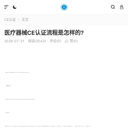




CE认证
正文

医疗器械CE认证流程是怎样的?
2026-07-31
阅读(2043)
评论(0)
赞(
0
)

CE认证是欧盟的产品安全认证，所有进入欧盟市场的医疗器械都必须进行医疗器械CE认证。医疗器械CE认证流程是怎样的?下面和贝斯通小编一起来了解更多关于医疗器械CE认证的详情吧!
一、CE认证应遵循的欧盟技术法规和EN标准
对于目前欧盟已发布的18类工业产品指令，从这些指令的结构看，它们可分为垂直指令和水平指令。垂直指令是以具体产品为对象，如医疗器械指令;水平指令适用于各种产品系列，如电磁兼容性指令，它适用于全部电器及电子零部件产品。
二、医疗器械CE认证程序、内容
欧盟把医疗器械产品分为四类，即：第Ⅰ类、第Ⅱa类、第Ⅱb类、第Ⅲ类。第Ⅰ类产品要加贴CE标志，可采取自行宣告的方式。即厂商编制产品的技术文件档案，同时自行按有关EN标准对产品进行测试或委托有能力的试验室进行测试合格。第Ⅱa类、第Ⅱb类、第Ⅲ类产品要加贴CE标志，则必须由欧盟指定的验证机构验证。欧盟还规定，这几类产品获得CE认证的先决条件是制造厂需通过ISO91+ISO13485质量管理体系认证，取得ISO91+ISO13485质量管理体系认证证书，且证书的颁发单位应为欧盟认可的认证机构。ISO91+ISO13485质量管理体系认证和CE认证可同时进行，但CE证书必须待ISO91+ISO13485质量管理体系认证通过后，方可予以颁发。