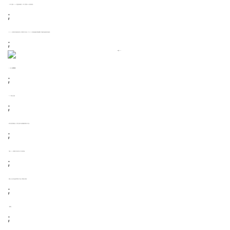
213年1月3日起指令22/95/EC将会被废除，盟国必须于213年1月2日前将指令211/5/EU更新到当地法律。
;
在22/95/EC规范外的且不受更新指令约束的产品，将可继续再市场上出售直至219年7月22日，这将意味着经营组织可继续在欧盟市场上分销或使用产品做商业用途付费或免费。
;
三、211/5/EU主要内容概括如下：
;
1.RoHS具体涉及产品范围
;
阐明了指令管控范围和相关定义，将管控产品范围扩大至除特殊豁免外的所有电子电气设备：
;
包括被22/95/EC豁免的第8类产品医疗设备、第9类产品监控设备；
;
第11类产品：不被1~1类产品涵盖的其他所有电子电气设备，包括线缆及其它零部件。
;
2.限制物质
;