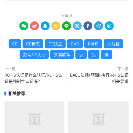
分享到









CE
CE标志
CE认证
DVD
RoHS
六价铬
办理CE认证
多溴联苯
汞
铅
镉
上一篇
下一篇
ROHS认证是什么认证/ROHS认
EAEU法规将强制执行RoHS认证
证是强制性认证吗？
相关要求
相关推荐