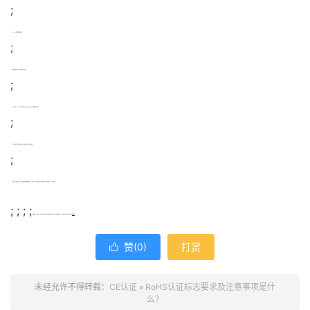
;
四、RoHS认证的标识注意事项：
;
1.标志应清晰可辨、易见、不易褪色并不易去除；
;
2.标识在产品上时，一般应标识在产品明显处，如产品的正面、设有功能键的侧面及背面；
;
3.也可以使用其他适当的醒目颜色，其中模塑的可以与制品颜色相同。
;
4.如果由于产品体积、形状、表面材质或功能的限制不能在产品上标注的，那么标识的载体也可以是纸质说明书、说明光盘(CD/DVD)或包装物。
; ; ; ;
贝斯通检测是一家集检测、检验、认证及技术服务为一体的综合性第三方机构。如果您想办理CE认证或者想了解更多资讯，请随时
联系我们
！
赞(
0
)
打赏

未经允许不得转载：
CE认证
»
RoHS认证标志要求及注意事项是什
么？