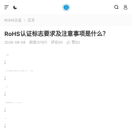




ROHS认证
正文

RoHS认证标志要求及注意事项是什么？
2026-08-08
阅读(3797)
评论(0)
赞(
0
)

一、RoHS认证标志是什么
;
RoHS认证是《电气、电子设备中限制使用某些有害物质指令》，其规定限制电气电子产品中的铅、镉、汞、六价铬、多溴二苯醚、多溴联苯和RoHS2.新增的DEHP、DBP、BBP、DIBP等共1项有害物质。
;
二、RoHS认证
;
211年7月1日，欧盟议会和理事会在欧盟官方公报上发布指令211/5/EU(RoHS 2.)以取代22/95/EC新指令于211年7月21日生效。
;
申请日期：
;