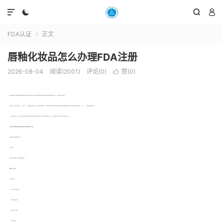




FDA认证
正文

唇釉化妆品怎么办理FDA注册
2026-08-04
阅读(2001)
评论(0)
赞(
0
)

唇釉属于唇部彩妆单品的一种，使用唇釉能够达到唇膏和唇彩无法展现的效果。唇釉出现前，彩妆师会在大红唇膏表面加上透明唇彩来制造鲜艳明亮的丰润唇妆效果。唇釉将唇膏的饱和色彩和唇彩的盈亮质感二合为一，只需轻轻一抹唇釉，就可轻易实现。
在美国，化妆品受FDA食品安全和营养中心（CFSAN）的监管。CFSAN负责确保化妆品的安全和贴标。尽管FDA认可化妆品中使用的颜料添加剂，但FDA不批准化妆品。化妆品制造商有责任在销售其产品之前确保产品在使用时按照标签或常规使用条件使用时是安全的。美国销售化妆品的两个重要的法规是FD＆CAct和FPLA。FDA根据这些法律的规定管理化妆品。
FDA对化妆品的合法权限与FDA对其他FDA规范的产品（如药物，生物制剂和医疗器械）的权威不同。根据法律，化妆品和成分不需要FDA前市场批准，颜料添加剂除外。但是，FDA可以针对违反法律的企业或个人追究对市场上不符合法律的产品的执法行动。
一般来说，除了颜料添加剂和受法规禁止或限制的成分外，制造商可以使用化妆品配方中的任何成分，条件是：
成分和成品化妆品在标签或常规使用条件下是安全的
该产品已正确标识
使用该成分不会导致化妆品被FDA强制执行的法律掺假或误用品牌
唇釉化妆品FDA注册流程：
（1）客户提供产品资料；
（2）业务人员与工程师对产品资料进行评gu；
（3）业务给出注册费用和注册周期；
（4）客户提供公司资料，产品资料；
（5）中美合作共同完成注册；