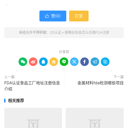
（）完成注册。
赞(
0
)
打赏

未经允许不得转载：
CE认证
»
唇釉化妆品怎么办理FDA注册
分享到









上一篇
下一篇
FDA认证食品工厂地址注册信息
金属材料fda检测哪些项目
介绍
相关推荐